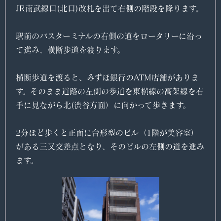
JR南武線口(北口)改札を出て右側の階段を降ります。
駅前のバスターミナルの右側の道をロータリーに沿っ
て進み、横断歩道を渡ります。
横断歩道を渡ると、みずほ銀行のATM店舗がありま
す。そのまま道路の左側の歩道を東横線の高架線を右
手に見ながら北(渋谷方面）に向かって歩きます。
2分ほど歩くと正面に台形型のビル（1階が美容室）
がある三又交差点となり、そのビルの左側の道を進み
ます。