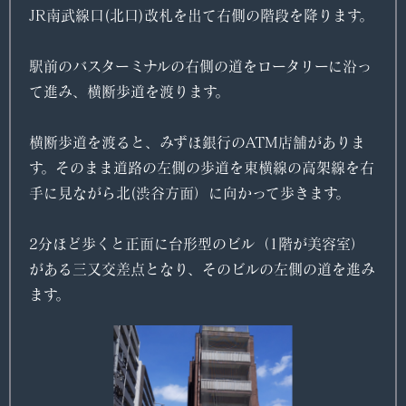
JR南武線口(北口)改札を出て右側の階段を降ります。
駅前のバスターミナルの右側の道をロータリーに沿っ
て進み、横断歩道を渡ります。
横断歩道を渡ると、みずほ銀行のATM店舗がありま
す。そのまま道路の左側の歩道を東横線の高架線を右
手に見ながら北(渋谷方面）に向かって歩きます。
2分ほど歩くと正面に台形型のビル（1階が美容室）
がある三又交差点となり、そのビルの左側の道を進み
ます。